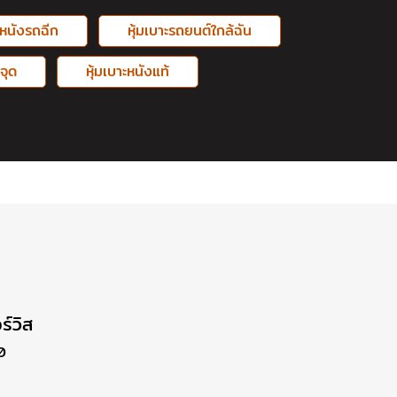
ะหนังรถฉีก
หุ้มเบาะรถยนต์ใกล้ฉัน
จุด
หุ้มเบาะหนังแท้
ร์วิส
0