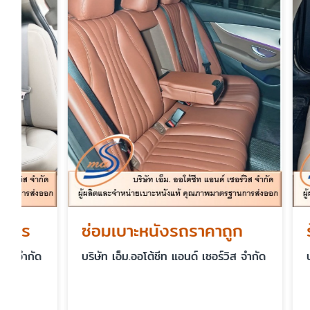
ซ่อมเบาะหนังรถราคาถูก
ร้านหุ้
บริษัท เอ็ม.ออโต้ชีท แอนด์ เซอร์วิส จำกัด
บริษัท เอ็ม