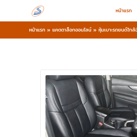
หน้าแรก
หน้าแรก
»
แคตตาล็อกออนไลน์
»
หุ้มเบาะรถยนต์ใกล้