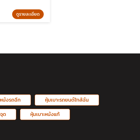
รายละเอียด
ะหนังรถฉีก
หุ้มเบาะรถยนต์ใกล้ฉัน
จุด
หุ้มเบาะหนังแท้