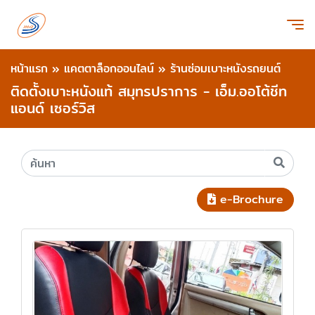
หน้าแรก
»
แคตตาล็อกออนไลน์
»
ร้านซ่อมเบาะหนังรถยนต์
ติดตั้งเบาะหนังแท้ สมุทรปราการ - เอ็ม.ออโต้ชีท
แอนด์ เซอร์วิส
e-Brochure