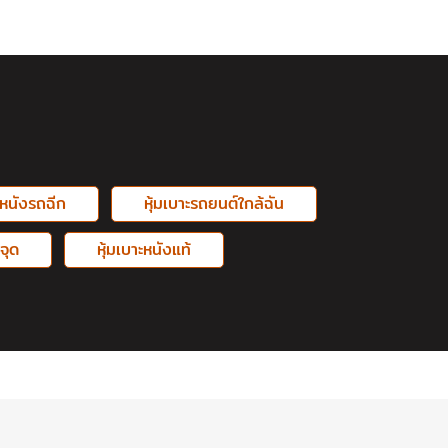
ะหนังรถฉีก
หุ้มเบาะรถยนต์ใกล้ฉัน
จุด
หุ้มเบาะหนังแท้