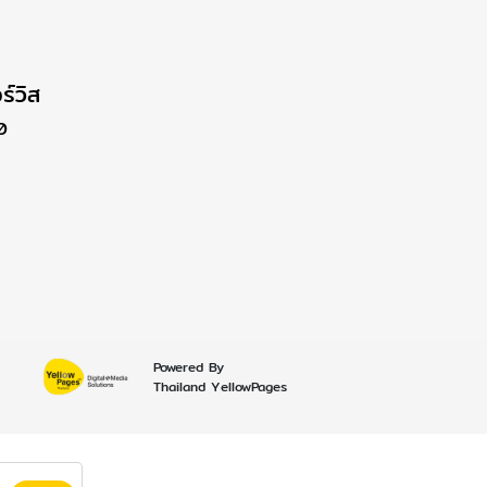
ร์วิส
0
Powered By
Thailand YellowPages