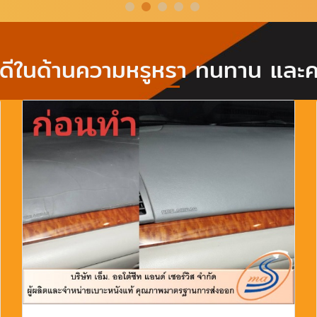
อดีในด้านความหรูหรา ทนทาน และค